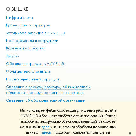
О ВЫШКЕ
ОБ
Цифры и факты
Ли
Руководство и структура
Дов
Устойчивое развитие в НИУ ВШЭ
Ол
Преподаватели и сотрудники
При
Корпуса и общежития
Вы
Закупки
При
Обращения граждан в НИУ ВШЭ
Ас
Фонд целевого капитала
До
Противодействие коррупции
Цен
Сведения о доходах, расходах, об имуществе и
Би
обязательствах имущественного характера
Об
Сведения об образовательной организации
Обр
Людям с ограниченными возможностями здоровья
Мы используем файлы cookies для улучшения работы сайта
Единая платежная страница
НИУ ВШЭ и большего удобства его использования. Более
подробную информацию об использовании файлов cookies
Работа в Вышке
можно найти
здесь
, наши правила обработки персональных
данных –
здесь
. Продолжая пользоваться сайтом, вы
✖