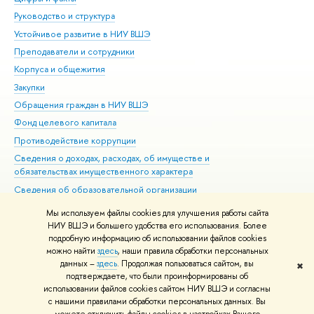
Руководство и структура
Дов
Устойчивое развитие в НИУ ВШЭ
Ол
Преподаватели и сотрудники
При
Корпуса и общежития
Вы
Закупки
При
Обращения граждан в НИУ ВШЭ
Ас
Фонд целевого капитала
До
Противодействие коррупции
Цен
Сведения о доходах, расходах, об имуществе и
Би
обязательствах имущественного характера
Об
Сведения об образовательной организации
Обр
Людям с ограниченными возможностями здоровья
Мы используем файлы cookies для улучшения работы сайта
Единая платежная страница
НИУ ВШЭ и большего удобства его использования. Более
подробную информацию об использовании файлов cookies
Работа в Вышке
можно найти
здесь
, наши правила обработки персональных
данных –
здесь
. Продолжая пользоваться сайтом, вы
✖
Редактору
подтверждаете, что были проинформированы об
© НИУ ВШЭ 1993–2026
Адреса и контакты
Условия использования
использовании файлов cookies сайтом НИУ ВШЭ и согласны
с нашими правилами обработки персональных данных. Вы
материалов
Политика конфиденциальности
Карта сайта