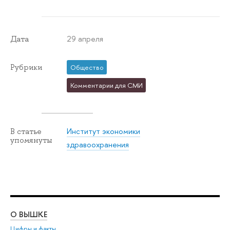
29 апреля
Дата
Рубрики
Общество
Комментарии для СМИ
Институт экономики
В статье
упомянуты
здравоохранения
О ВЫШКЕ
ОБ
Цифры и факты
Ли