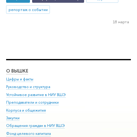
репортаж о событии
18 марта
О ВЫШКЕ
ОБ
Цифры и факты
Ли
Руководство и структура
Дов
Устойчивое развитие в НИУ ВШЭ
Ол
Преподаватели и сотрудники
При
Корпуса и общежития
Вы
Закупки
При
Обращения граждан в НИУ ВШЭ
Ас
Фонд целевого капитала
До