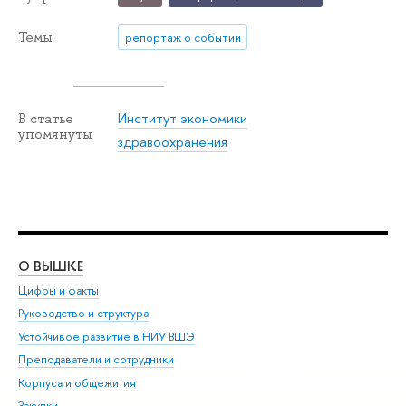
Темы
репортаж о событии
Институт экономики
В статье
упомянуты
здравоохранения
О ВЫШКЕ
ОБ
Цифры и факты
Ли
Руководство и структура
Дов
Устойчивое развитие в НИУ ВШЭ
Ол
Преподаватели и сотрудники
При
Корпуса и общежития
Вы
Закупки
При